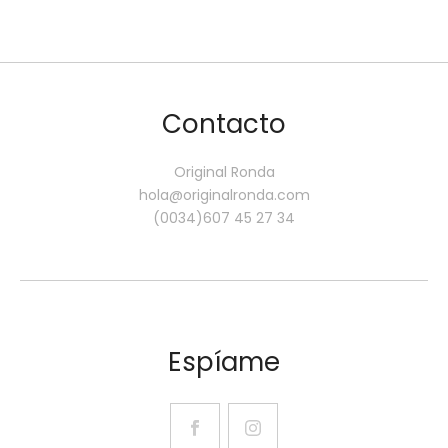
Contacto
Original Ronda
hola@originalronda.com
(0034)607 45 27 34
Espíame