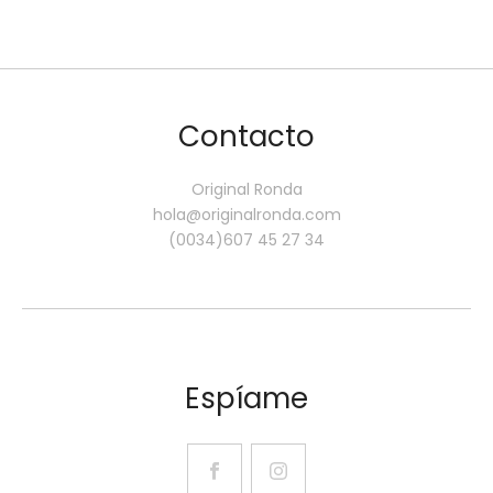
Contacto
Original Ronda
hola@originalronda.com
(0034)607 45 27 34
Espíame